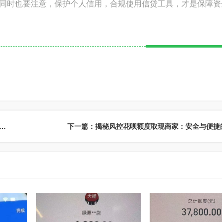
同时也要注意，保护个人信用，合规使用信贷工具，才是保障资
025 年京东白条额度使用全攻略：8 种实用方法，附避坑指南
下一篇：揭秘风控花呗额度取现商家：安全与便捷