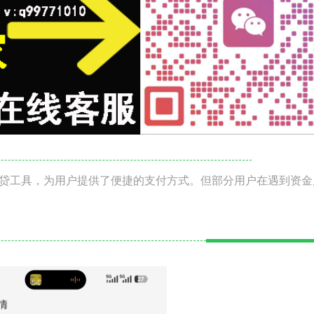
贷工具，为用户提供了便捷的支付方式。但部分用户在遇到资金