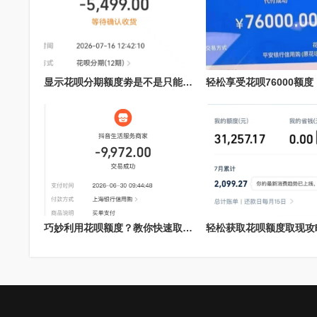
显示花呗分期额度劵是不是只能使用花呗额度分期才能使用？提现过程详解
巧妙利用花呗额度？教你快速取现的方法！