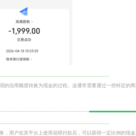
呗的信用额度转换为现金的过程。这通常需要通过一些特定的商
务，用户在其平台上使用花呗付款后，可以获得一定比例的现金