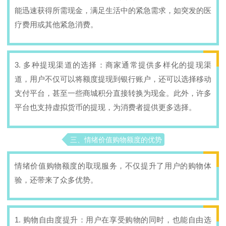
能迅速获得所需现金，满足生活中的紧急需求，如突发的医
疗费用或其他紧急消费。
3. 多种提现渠道的选择：商家通常提供多样化的提现渠
道，用户不仅可以将额度提现到银行账户，还可以选择移动
支付平台，甚至一些商城积分直接转换为现金。此外，许多
平台也支持虚拟货币的提现，为消费者提供更多选择。
三、情绪价值购物额度的优势
情绪价值购物额度的取现服务，不仅提升了用户的购物体
验，还带来了众多优势。
1. 购物自由度提升：用户在享受购物的同时，也能自由选