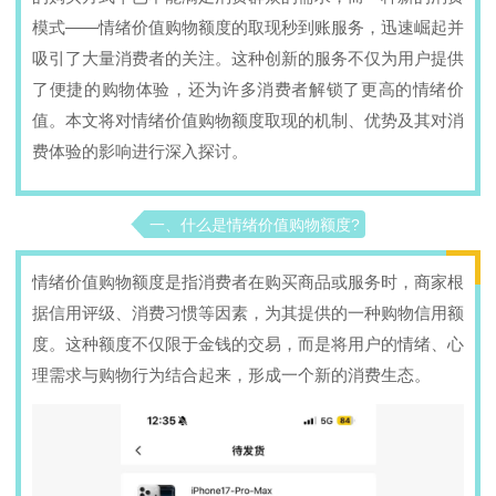
模式——情绪价值购物额度的取现秒到账服务，迅速崛起并
吸引了大量消费者的关注。这种创新的服务不仅为用户提供
了便捷的购物体验，还为许多消费者解锁了更高的情绪价
值。本文将对情绪价值购物额度取现的机制、优势及其对消
费体验的影响进行深入探讨。
一、什么是情绪价值购物额度?
情绪价值购物额度是指消费者在购买商品或服务时，商家根
据信用评级、消费习惯等因素，为其提供的一种购物信用额
度。这种额度不仅限于金钱的交易，而是将用户的情绪、心
理需求与购物行为结合起来，形成一个新的消费生态。