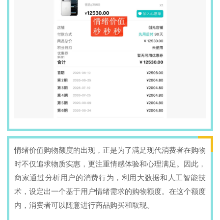
情绪价值购物额度的出现，正是为了满足现代消费者在购物
时不仅追求物质实惠，更注重情感体验和心理满足。因此，
商家通过分析用户的消费行为，利用大数据和人工智能技
术，设定出一个基于用户情绪需求的购物额度。在这个额度
内，消费者可以随意进行商品购买和取现。