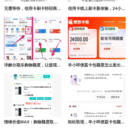
无需等待，信用卡刷卡秒回商家服务24小时在线
信用卡线上刷卡新体验，24小时在线随时结算的魅力揭秘
详解分期乐购物额度，让提现变得如此简单！
羊小咩便荔卡包额度怎么套出来的,推荐全新取现秒到的操作方法
情绪价值MAX：购物额度取现秒到账，享受无忧消费体验
轻松取现，羊小咩便荔卡包额度秒到账的攻略