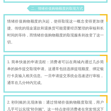
二、情绪价值购物额度的取现方式
情绪价值购物额度的兴起，使得取现这一概念变得更加便
捷。传统的现金退款和退换货可能需要经历繁琐的审核和长
时间的等待，而情绪价值购物额度的取现服务则改变了这一
切。
1. 简单快速的申请流程：消费者可以在商城内通过几步简
单的操作提交取现申请。这通常包括选择提现额度、绑定银
行卡及输入相关信息。一旦申请提交系统会迅速进行审核，
通常在几分钟内完成。
2. 秒到账的兑现体验：通过情绪价值购物额度取现，用户
几乎可以实现“秒到账”。这一特点使得消费者在突发情况下