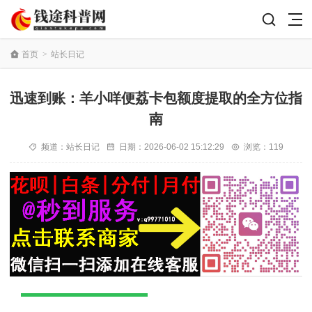
首页
>
站长日记
迅速到账：羊小咩便荔卡包额度提取的全方位指
南
频道：
站长日记
日期：
2026-06-02 15:12:29
浏览：119