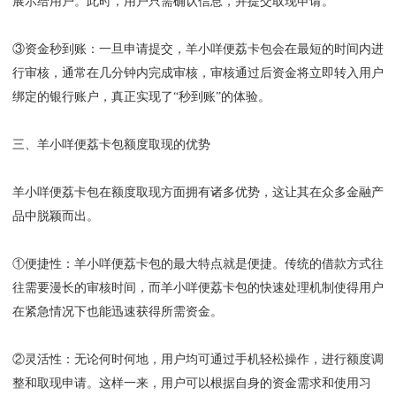
展示给用户。此时，用户只需确认信息，并提交取现申请。
③资金秒到账
：
一旦申请提交，羊小咩便荔卡包会在最短的时间内进
行审核，通常在几分钟内完成审核，审核通过后资金将立即转入用户
绑定的银行账户，真正实现了“秒到账”的体验。
三、羊小咩便荔卡包额度取现的优势
羊小咩便荔卡包在额度取现方面拥有诸多优势，这让其在众多金融产
品中脱颖而出。
①便捷性
：
羊小咩便荔卡包的最大特点就是便捷。传统的借款方式往
往需要漫长的审核时间，而羊小咩便荔卡包的快速处理机制使得用户
在紧急情况下也能迅速获得所需资金。
②灵活性
：
无论何时何地，用户均可通过手机轻松操作，进行额度调
整和取现申请。这样一来，用户可以根据自身的资金需求和使用习