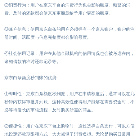
②消费行为：用户在京东平台的消费行为也会影响额度。频繁的消
费、及时的还款都会使京东更愿意给予用户更高的额度。
③账户信息：使用京东白条的用户必须拥有一个京东账户，账户的注
册时间、活跃度与信息完整度都会影响额度。
④社会信用记录：用户在其他金融机构的信用情况也会被考虑在内，
诸如借款的准时还款记录等。
京东白条额度秒到账的优势
①即时性
：
京东白条额度秒到账，用户在申请额度后，通常可以在几
秒钟内获得审批并到账。这种高效性使得用户能够在需要资金时，不
必等待漫长的审核流程，及时购买所需的商品。
②便捷性
：
用户在京东平台上购物时，通过选择白条支付，可以方便
地设定还款期限和方式，大大减轻了消费负担。无论是购买日常用