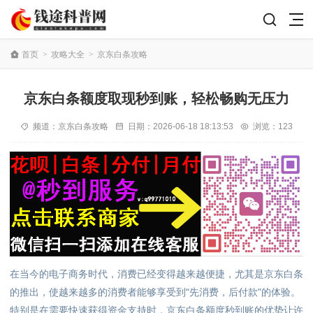
首页
>
攻略大全
>
京东白条攻略
京东白条额度取现秒到账，轻松畅购无压力
频道：
京东白条攻略
日期：
2026-06-18 18:13:53
浏览：123
在当今的电子商务时代，消费已经变得越来越便捷，尤其是京东白条
的推出，使越来越多的消费者能够享受到“先消费，后付款”的体验。
特别是在需要快速获得资金支持时，京东白条额度秒到账的优势让许