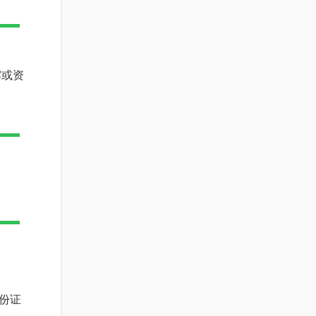
露或资
份证