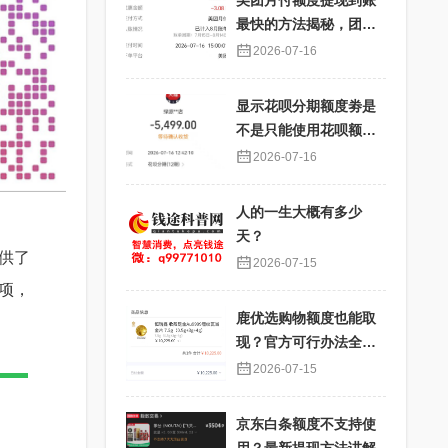
美团月付额度提现到账
最快的方法揭秘，团购
核销提现秒到账
2026-07-16
显示花呗分期额度劵是
不是只能使用花呗额度
分期才能使用？提现过
2026-07-16
程详解
人的一生大概有多少
天？
供了
2026-07-15
项，
鹿优选购物额度也能取
现？官方可行办法全解
析
2026-07-15
京东白条额度不支持使