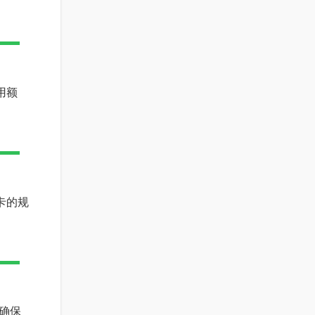
用额
卡的规
确保