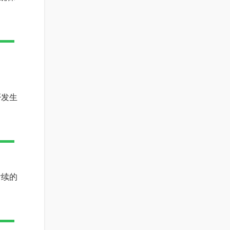
否发生
后续的