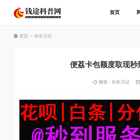
首页
首页
站长日记
>
便荔卡包额度取现秒
频道：
站长日记