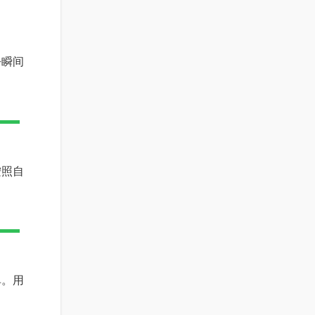
乎瞬间
按照自
单。用