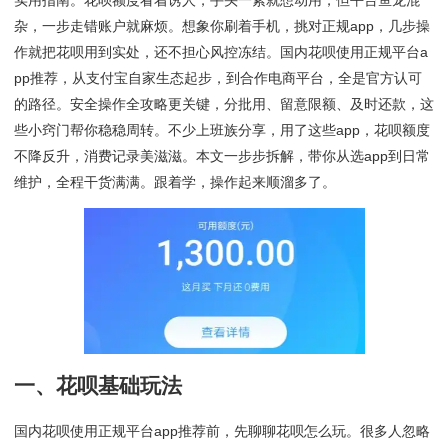
实用指南。花呗额度看着诱人，手头一紧就想动用，但平台鱼龙混
杂，一步走错账户就麻烦。想象你刷着手机，挑对正规app，几步操
作就把花呗用到实处，还不担心风控冻结。国内花呗使用正规平台a
pp推荐，从支付宝自家生态起步，到合作电商平台，全是官方认可
的路径。安全操作全攻略更关键，分批用、留意限额、及时还款，这
些小窍门帮你稳稳周转。不少上班族分享，用了这些app，花呗额度
不降反升，消费记录美滋滋。本文一步步拆解，带你从选app到日常
维护，全程干货满满。跟着学，操作起来顺溜多了。
一、花呗基础玩法
国内花呗使用正规平台app推荐前，先聊聊花呗怎么玩。很多人忽略