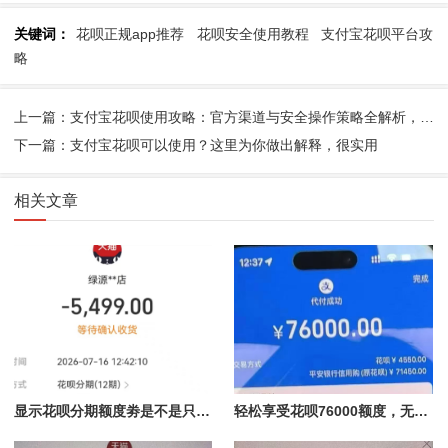
关键词：
花呗正规app推荐
花呗安全使用教程
支付宝花呗平台攻
略
上一篇：支付宝花呗使用攻略：官方渠道与安全操作策略全解析，教你合规变现不踩坑
下一篇：支付宝花呗可以使用？这里为你做出解释，很实用
相关文章
显示花呗分期额度劵是不是只能使用花呗额度分期才能使用？提现过程详解
轻松享受花呗76000额度，无风险扫码付款与提现秒到指南