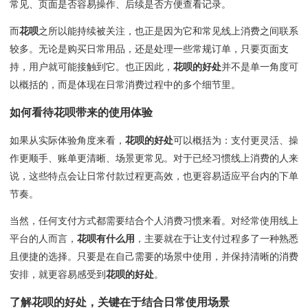
常见、页面是否容易操作、后续是否方便查看记录。
而
花呗
之所以能持续被关注，也正是因为它和常见线上消费之间联系
较多。无论是购买日常用品，还是处理一些常规订单，只要页面支
持，用户就可能接触到它。也正因此，
花呗的好处
并不是单一角度可
以概括的，而是体现在日常消费过程中的多个细节里。
如何看待
花呗
带来的使用体验
如果从实际体验角度来看，
花呗的好处
可以概括为：支付更灵活、操
作更顺手、账单更清晰、场景更常见。对于已经习惯线上消费的人来
说，这些特点会让日常付款过程更高效，也更容易适应平台内的下单
节奏。
当然，任何支付方式都需要结合个人消费习惯来看。对经常使用线上
平台的人而言，
花呗有什么用
，主要就在于让支付过程多了一种熟悉
且便捷的选择。只要是在自己需要的场景中使用，并保持清晰的消费
安排，就更容易感受到
花呗的好处
。
了解
花呗的好处
，关键在于结合日常使用场景