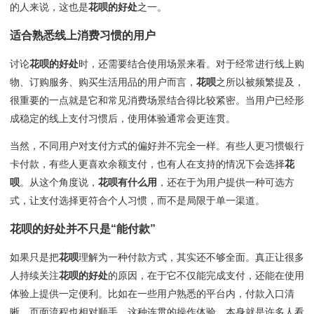
的人来说，这也是
花呗的好处
之一。
适合熟悉线上消费习惯的用户
讨论
花呗的好处
时，还需要结合使用场景来看。对于经常进行线上购
物、订购服务、购买生活用品的用户而言，
花呗
之所以被频繁提及，
很重要的一点就是它和常见消费场景结合得比较紧密。当用户已经形
成稳定的线上支付习惯后，使用体验通常会更连贯。
当然，不同用户对支付方式的偏好并不完全一样。有些人更习惯银行
卡付款，有些人更喜欢余额支付，也有人在支持的情况下会选择
花
呗
。从这个角度说，
花呗有什么用
，还在于为用户提供一种可选方
式，让支付选择更符合个人习惯，而不是局限于单一渠道。
花呗的好处
并不只是“能付款”
如果只是把
花呗
理解为一种付款方式，其实还不够全面。真正让很多
人持续关注
花呗的好处
的原因，在于它不仅能完成支付，还能在使用
体验上提供一定便利。比如在一些用户熟悉的平台内，付款入口清
晰，页面流程也相对顺手，这种连贯的操作体验，本身就是许多人看