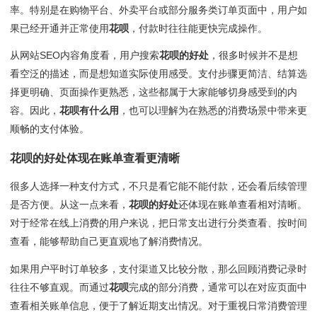
率。特别是在购物平台、外卖平台或部分服务类订单页面中，用户如
果已经开通并正常使用
花呗
，付款时往往能更快完成操作。
从网站SEO内容角度看，用户搜索
花呗的好处
，很多时候并不是想
看空泛的描述，而是想知道实际使用感受。支付步骤更简洁、结算选
择更明确、页面操作更熟悉，这些都属于大家能够切身感受到的内
容。因此，
花呗有什么用
，也可以理解为在熟悉的消费场景中带来更
顺畅的支付体验。
花呗的好处
体现在账单查看更清晰
很多人选择一种支付方式，不只是看它能不能付款，还会看后续管理
是否方便。从这一点来看，
花呗的好处
还体现在账单查看相对清晰。
对于经常在线上消费的用户来说，把日常支出进行分类查看、按时间
查看，能够帮助自己更直观地了解消费情况。
如果用户平时订单较多，支付渠道又比较分散，那么回顾消费记录时
往往不够直观。而通过
花呗
完成的部分消费，通常可以在对应页面中
查看相关账单信息，便于了解近期支出情况。对于重视日常消费管理