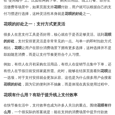
在“使用顺手”上。比如在网购下单、购买日用品、线上订餐、部分生
活缴费等场景中，如果页面支持
花呗
付款，用户就可以根据自己的支
付习惯进行选择，这种灵活性本身就是
花呗的好处
之一。
花呗的好处
之一：支付方式更灵活
很多人在意支付工具是否好用，核心就在于是否足够灵活。说到
花呗
的好处
，支付安排更灵活是非常常见的一点。与单一的即时扣款方式
相比，
花呗
让用户在部分消费场景下拥有更多选择，这种选择并不是
鼓励随意消费，而是让支付节奏更符合个人习惯。
例如，有些人在月初采购生活用品，有些人在促销节点集中下单，还
有些人在节假日前安排家庭所需。此时，能够在结算页面看到
花呗
这
一选项，对于支付安排就会更加从容。这也是为什么很多用户会搜索
花呗的好处
，因为它的便利并不抽象，而是体现在真实使用过程中。
花呗有什么用
？有助于提升线上支付效率
在快节奏生活中，支付效率也成为许多人关注的重点。围绕
花呗有什
么用
，一个很实际的答案就是：能在支持的消费场景中提升付款效