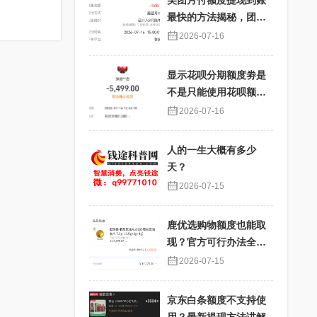
美团月付额度提现到账
最快的方法揭秘，团购
核销提现秒到账
2026-07-16
显示花呗分期额度劵是
不是只能使用花呗额度
分期才能使用？提现过
2026-07-16
程详解
人的一生大概有多少
天？
2026-07-15
鹿优选购物额度也能取
现？官方可行办法全解
析
2026-07-15
京东白条额度不支持使