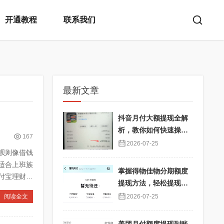
开通教程
联系我们
最新文章
抖音月付大额提现全解
析，教你如何快速操
167
作！
2026-07-25
呗则像借钱
适合上班族
掌握得物佳物分期额度
付宝理财产
提现方法，轻松提现秒
到不再难
阅读全文
2026-07-25