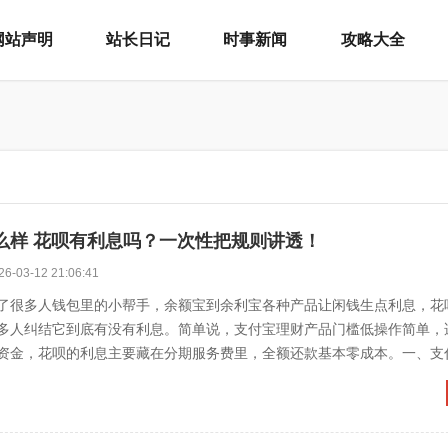
网站声明
站长日记
时事新闻
攻略大全
么样 花呗有利息吗？一次性把规则讲透！
26-03-12 21:06:41
了很多人钱包里的小帮手，余额宝到余利宝各种产品让闲钱生点利息，花
多人纠结它到底有没有利息。简单说，支付宝理财产品门槛低操作简单，
资金，花呗的利息主要藏在分期服务费里，全额还款基本零成本。一、支
额宝是最火的产品，投货...