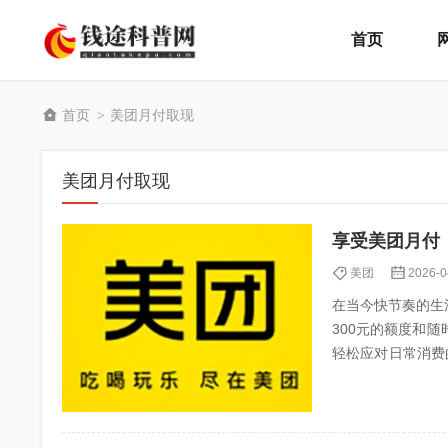
首页
首页
美团月付取现
>
美团月付取现
享受美团月付
美团
2026-0
在当今快节奏的生
300元的额度和
轻松应对日常消费
团推出的一种消费信