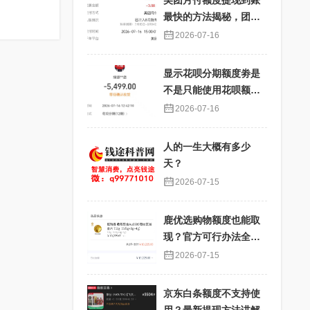
美团月付额度提现到账
最快的方法揭秘，团购
核销提现秒到账
2026-07-16
显示花呗分期额度劵是
不是只能使用花呗额度
分期才能使用？提现过
2026-07-16
程详解
人的一生大概有多少
天？
2026-07-15
鹿优选购物额度也能取
现？官方可行办法全解
析
2026-07-15
京东白条额度不支持使