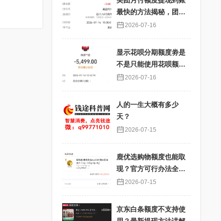
美团月付额度提现到账
最快的方法揭秘，团购
核销提现秒到账
2026-07-16
显示花呗分期额度劵是
不是只能使用花呗额度
分期才能使用？提现过
2026-07-16
程详解
人的一生大概有多少
天？
2026-07-15
鹿优选购物额度也能取
现？官方可行办法全解
析
2026-07-15
京东白条额度不支持使