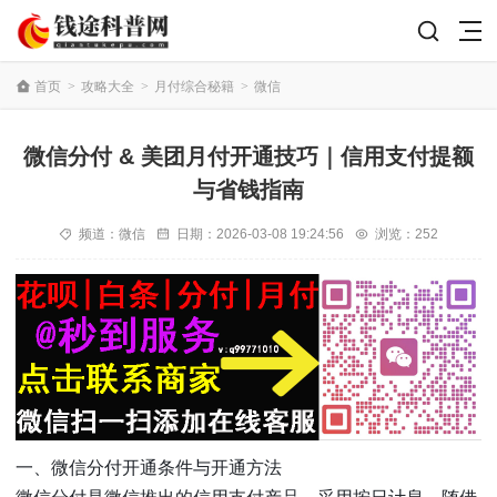
首页
>
攻略大全
>
月付综合秘籍
>
微信
微信分付 & 美团月付开通技巧｜信用支付提额
与省钱指南
频道：
微信
日期：
2026-03-08 19:24:56
浏览：252
一、微信分付开通条件与开通方法