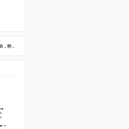
下一篇：揭秘微信分付额度与中石化易捷加油的完美结合，秒提现让你掌控财务自由！