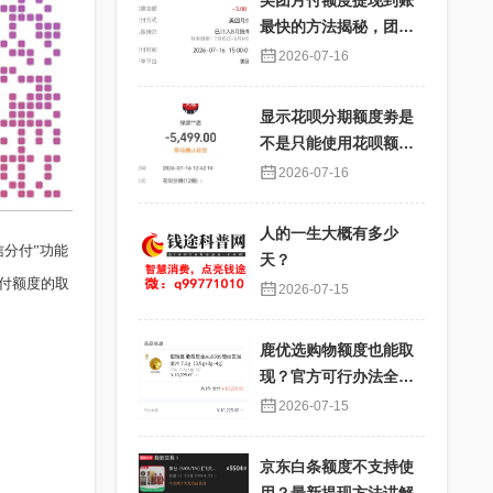
美团月付额度提现到账
最快的方法揭秘，团购
核销提现秒到账
2026-07-16
显示花呗分期额度劵是
不是只能使用花呗额度
分期才能使用？提现过
2026-07-16
程详解
人的一生大概有多少
分付”功能
天？
付额度的取
2026-07-15
鹿优选购物额度也能取
现？官方可行办法全解
析
2026-07-15
京东白条额度不支持使