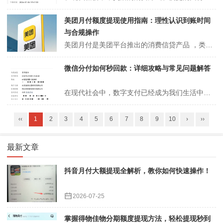
美团月付额度提现使用指南：理性认识到账时间
与合规操作
美团月付是美团平台推出的消费信贷产品 ，类似于支付宝花呗、京东白条。用户开通后可获得一定授信额度 ，用于美团生态内的消费支付 ，享受"先消费、后付款" 的便利。美团月付额度的主要特点： 授信额度：根据用户信用评估 ，额度范围通常在几百元至数万元不等 使用场景：美团外...
微信分付如何秒回款：详细攻略与常见问题解答
在现代社会中，数字支付已经成为我们生活中不可或缺的一部分。尤其是在微信等社交软件的推动下，微信分付作为一种新兴的支付方式，受到了很多人的青睐。但是，许多人在使用微信分付时可能会遇到如何快速提取款项的问题。本文将详细为您介绍微信分付的相关知识以及取款的技巧与步骤，帮助您轻松实现秒回款。微信分付的基本概念微信分付...
‹‹
1
2
3
4
5
6
7
8
9
10
›
››
最新文章
抖音月付大额提现全解析，教你如何快速操作！
2026-07-25
掌握得物佳物分期额度提现方法，轻松提现秒到