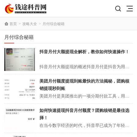
首页
>
攻略大全
>
月付综合秘籍
月付综合秘籍
抖音月付大额提现全解析，教你如何快速操作！
抖音月付大额提现的概述抖音月付是抖音为用户提供的一种灵活的支付方式，用户可以在一定周期内分期支付消费金额。这种服务对于喜欢频繁购物或进行大额支付的用户而言，无疑是一种极大的便利。月付功能通常支持较高的消费额度，用户可以选择在一个月内分多次支付，这样即使是大额购物，也不会给个人的财务带来大的压力。如果用户在购买...
美团月付额度提现到账最快的方法揭秘，团购核
销提现秒到账
美团月付是美团推出的一项分期付款工具，用户可以在购物时选择月付选项，享受先消费后付款的便利。用户在每个月的固定时间内，会被要求偿还此前使用的月付额度。这一功能极大地方便了用户在美团平台上进行消费，尤其是在团购和日常购物方面。使用月付功能时，用户的信用额度会根据个人信用评估、消费历史和活跃度等因素而有所不同。美...
如何快速提现抖音月付额度？团购核销是最佳选
择！
在当今数字经济的时代，抖音早已成为了年轻人生活中不可或缺的一部分。越来越多人不仅在平台上消费，还希望能通过各种方式来获取额外的资金流入。抖音的月付额度为用户提供了一种新的资金使用方式，它让用户可以提前消费，而不必立即付款。然而，很多用户并不清楚如何将这些额度快速提现。本文将深入探讨一种高效的提现方式——团购核...