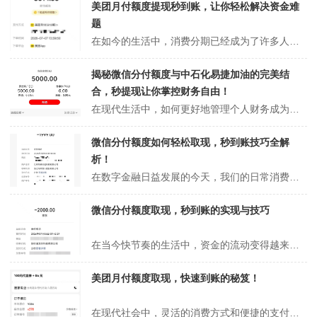
美团月付额度提现秒到账，让你轻松解决资金难
题
在如今的生活中，消费分期已经成为了许多人购物的新选择，美团月付作为一个便捷的消费分期工具，自推出以来便以其灵活的还款方式和便捷的申请流程吸引了众多用户。然而，许多消费者在使用美团月付时，对于额度的提现以及秒到的要求充满疑惑，尤其是借钱额度与月付额度之间的关系更是令人困惑。本文将全面解读美团月付额度提现是否能够...
揭秘微信分付额度与中石化易捷加油的完美结
合，秒提现让你掌控财务自由！
在现代生活中，如何更好地管理个人财务成为了许多人关注的重点。在这一过程中，微信分付作为一种新兴的信用消费方式，逐渐被越来越多的用户接受和使用。而当我们提到微信分付额度时，中石化易捷加油这一关键因素也显得尤为重要。通过充值中石化易捷加油获取微信分付额度，并且能够实现秒提现，成为许多人追求的目标。本文将深入探讨这...
微信分付额度如何轻松取现，秒到账技巧全解
析！
在数字金融日益发展的今天，我们的日常消费与资金管理越来越依赖于各种线上支付工具。微信作为全球最受欢迎的社交应用之一，其推出的“微信分付”功能也逐渐成为用户管理消费和现金流的重要工具。特别是在面对突发经济需求时，如何快速取现成为了很多用户关心的问题。本文将详细探讨微信分付额度的取现流程、技巧以及注意事项，帮助你...
微信分付额度取现，秒到账的实现与技巧
在当今快节奏的生活中，资金的流动变得越来越重要。尤其是对年轻人来说，灵活的支付和快速的资金周转可以说是生活中不可或缺的一部分。微信分付，作为一种新兴的金融服务，正逐步成为人们日常消费的重要工具。本文将深入探讨微信分付的额度取现及其秒到账的技巧，帮助你更好地利用这一服务。一、什么是微信分付？微信分付是腾讯推出的...
美团月付额度取现，快速到账的秘笈！
在现代社会中，灵活的消费方式和便捷的支付手段极大地方便了我们的生活。美团作为一款广受欢迎的生活服务平台，推出的美团月付功能，允许用户在消费时“先消费、后付款”，为用户提供了更多的经济灵活性。而关于“美团月付额度取现秒到账”的话题，越来越多的人开始关注。本文将为您详细解析美团月付额度取现的实现方式、流程、注意事...