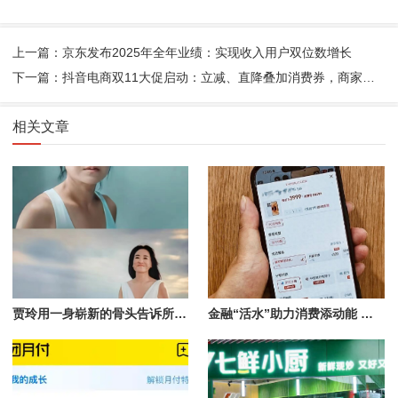
上一篇：京东发布2025年全年业绩：实现收入用户双位数增长
下一篇：抖音电商双11大促启动：立减、直降叠加消费券，商家享免佣等政策
相关文章
贾玲用一身崭新的骨头告诉所有人：人生下半场，我只为自己的意志打工。
金融“活水”助力消费添动能 头部主播直播间首次推出花呗分期免息专场