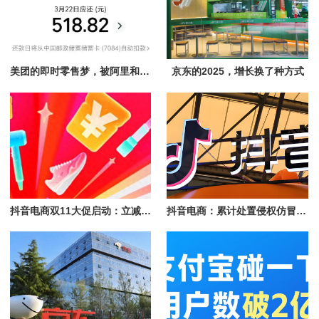
美团的即时零售梦，被阿里和京东“奶茶泡沫”淹没
京东的2025，增长换了种方式
抖音电商双11大促启动：立减、直降叠加消费券，商家享免佣等政策
抖音电商：累计处置侵权仿冒达人账号1.1万个，处置仿冒带货商品超6700个