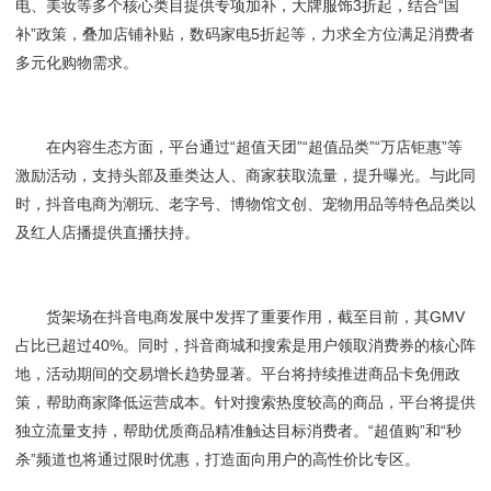
电、美妆等多个核心类目提供专项加补，大牌服饰3折起，结合“国
补”政策，叠加店铺补贴，数码家电5折起等，力求全方位满足消费者
多元化购物需求。
在内容生态方面，平台通过“超值天团”“超值品类”“万店钜惠”等
激励活动，支持头部及垂类达人、商家获取流量，提升曝光。与此同
时，抖音电商为潮玩、老字号、博物馆文创、宠物用品等特色品类以
及红人店播提供直播扶持。
货架场在抖音电商发展中发挥了重要作用，截至目前，其GMV
占比已超过40%。同时，抖音商城和搜索是用户领取消费券的核心阵
地，活动期间的交易增长趋势显著。平台将持续推进商品卡免佣政
策，帮助商家降低运营成本。针对搜索热度较高的商品，平台将提供
独立流量支持，帮助优质商品精准触达目标消费者。“超值购”和“秒
杀”频道也将通过限时优惠，打造面向用户的高性价比专区。