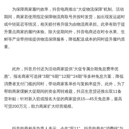
为保障商家履约效率，抖音电商推出“大促物流保障”机制。活动
期间，商家若使用指定保障物流商取号并按时发货，如出现发运超时
或中转延迟等情况，相关赔付将升级为由物流商承担。此举有助于提
升重点商家的履约体验。除大促期间外，抖音电商还在时令水果、生
鲜等产业带持续提供物流保障服务，降低配送成本的同时提升履约质
量。
此外，抖音月付还为活动商家提供“大促专属分期免息费率优
惠”。报名商家可选择“3期”“6期”“12期”“24期”等多种免息方案，降低
消费者支付门槛的同时，带动商家客单价与复购率提升。此外，为了
帮助商家缓解大促期间的资金周转难题，抖店生意贷还推出双11备
货补贴：针对新入驻或报名大促的商家提供15—45天免息券，最高
可贷200万元，助力商家扩大经营规模。
抖音电商相关负责人表示，今年“双11”，抖音电商在“消费端”与