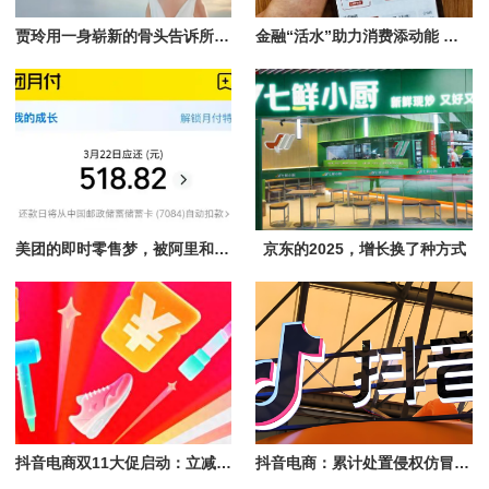
贾玲用一身崭新的骨头告诉所有人：人生下半场，我只为自己的意志打工。
金融“活水”助力消费添动能 头部主播直播间首次推出花呗分期免息专场
美团的即时零售梦，被阿里和京东“奶茶泡沫”淹没
京东的2025，增长换了种方式
抖音电商双11大促启动：立减、直降叠加消费券，商家享免佣等政策
抖音电商：累计处置侵权仿冒达人账号1.1万个，处置仿冒带货商品超6700个