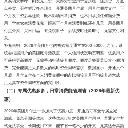
真实场景参考：刚发完工资，大部分资金用于交房租、还房贷，月底
点外卖、买生鲜没多余现金，开通美团月付后，用月付额度支付，下
个月发工资后再还款，既不影响日常消费，也不用承担任何额外费
用；学生党生活费花完，距离下个月生活费到账还有几天，用美团月
付点外卖、买日用品，避免饿肚子，后续按时还款即可，无需支付利
息。
补充说明：2026年美团月付的初始额度通常在300-5000元之间，系
统会根据用户的美团账号活跃度、个人信用状况动态调整，优质用户
可获得更高额度，无需手动申请提升额度。额度足够覆盖日常小额消
费，完全能满足大多数人的临时资金周转需求，数据显示，开通六个
月后，月付支付在个人消费金额中的占比相较首月平均提升超六成，
足见其在资金周转方面的实用性。
（二）专属优惠多多，日常消费能省则省（2026年最新优
惠）
2026年美团月付进一步加大了优惠力度，开通后可享受专属立减、
满减、免息分期等优惠，这些优惠仅针对美团月付用户，普通支付方
式无法享受，长期使用下来，能节省一笔不少的开支，尤其适合高频