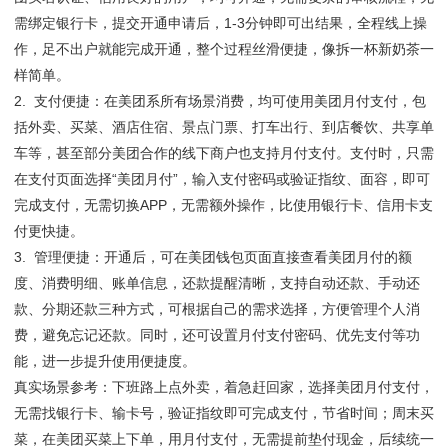
需绑定银行卡，提交开通申请后，1-3分钟即可出结果，全程线上操
作，足不出户就能完成开通，整个过程丝滑便捷，像拆一杯新奶茶一
样简单。
2. 支付便捷：在美团系所有场景消费，均可使用美团月付支付，包
括外卖、买菜、酒店住宿、景点门票、打车出行、到店餐饮、共享单
车等，甚至部分美团合作的线下商户也支持月付支付。支付时，只需
在支付页面选择“美团月付”，输入支付密码或验证指纹、面容，即可
完成支付，无需切换APP，无需额外操作，比使用银行卡、信用卡支
付更快捷。
3. 管理便捷：开通后，可在美团钱包页面直接查看美团月付的额
度、消费明细、账单信息，还款提醒清晰，支持自动还款、手动还
款、分期还款三种方式，可根据自己的需求选择，方便管理个人消
费，避免忘记还款。同时，还可设置月付支付密码、优先支付等功
能，进一步提升使用便捷度。
真实场景参考：下班路上点外卖，着急赶回家，选择美团月付支付，
无需找银行卡、输卡号，验证指纹即可完成支付，节省时间；周末买
菜，在美团买菜上下单，用月付支付，无需提前垫付现金，后续统一