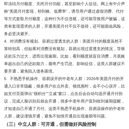
即冻结月付额度、关闭月付功能，甚至影响个人征信。网上有中介声
称“美团月付套现，秒到账、低费率”，诱导用户通过虚假消费、代付
等方式套取月付额度，这种行为不仅违规，还可能导致用户被骗，这
类有套现需求的人群，开通美团月付不仅不值得，还可能面临风险，
务必坚决避开。
4. 对消费没有规划、容易过度透支的人群：美团月付的额度虽然不
算特别高，但如果对消费没有规划，容易出现过度透支的情况，导致
还款压力过大，进而出现逾期。比如，看到额度就盲目消费，月底账
单超出自己的还款能力，最终产生罚息、影响征信，这类人群建议不
要开通，避免陷入债务困境。
5. 不熟悉手机操作、容易误开的中老年人群：2026年美团月付的开
通入口非常隐蔽，很多用户在点外卖、领优惠时，会不小心误开，比
如支付页面弹出“领积分”“立减”窗口，点击后会自动勾选开通月付协
议，完成人脸识别后就会开通，很多中老年用户直到收到逾期提醒，
才知道自己开通了月付。这类不熟悉手机操作、容易误操作的中老年
人群，建议谨慎开通，避免不知情开通后出现逾期等问题。
（三）中立人群：可开通，但需做好风险控制