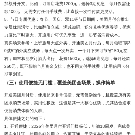
加额外开支。比如，订酒店花费1200元，选择3期免息，每月仅需还
款400元，无需支付任何手续费，比直接一次性付款更灵活。
5. 节日专属优惠：春节、国庆、双11等节日期间，美团月付会推出
专属优惠活动，比如翻倍立减、满减加码、积分兑换优惠券等，优惠
力度比平时更大，开通用户可优先享受，进一步节省消费成本。
真实场景参考：上班族每天点外卖，开通美团月付后，每月领取“满3
0减5”的外卖立减券，每天点一次外卖，一个月下来可节省150元左
右；周末和朋友订酒店出行，花费1500元，选择6期免息，每月还款
250元，既不影响当月资金安排，也不用支付手续费，比用信用卡分
期更划算。
（三）使用便捷无门槛，覆盖美团全场景，操作简单
开通美团月付后，使用起来非常便捷，无需复杂操作，且覆盖所有美
团系消费场景，实用性极强，这也是其一大核心优势，尤其适合追求
便捷消费体验的人群。
具体便捷之处的如下：
1. 开通便捷：2026年美团月付开通门槛极低，年满18周岁、完成美
团实名认证、信用良好的用户，均可开通，无需复杂的审核流程，无