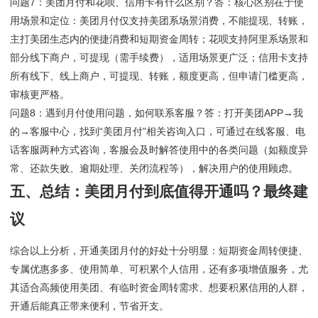
问题7：美团月付和花呗、信用卡有什么区别？答：核心区别在于使
用场景和定位：美团月付仅支持美团系场景消费，不能提现、转账，
主打美团生态内的便捷消费和短期资金周转；花呗支持阿里系场景和
部分线下商户，可提现（需手续费），适用场景更广泛；信用卡支持
所有线下、线上商户，可提现、转账，额度更高，但申请门槛更高，
审核更严格。
问题8：遇到月付使用问题，如何联系客服？答：打开美团APP→我
的→客服中心，找到“美团月付”相关咨询入口，可通过在线客服、电
话客服两种方式咨询，客服会及时解答使用中的各类问题（如额度异
常、还款失败、逾期处理、关闭流程等），解决用户的使用顾虑。
五、总结：美团月付到底值得开通吗？最终建
议
综合以上分析，开通美团月付的好处十分明显：短期资金周转便捷、
专属优惠多多、使用简单、可积累个人信用，还有多项增值服务，尤
其适合高频使用美团、有临时资金周转需求、想要积累信用的人群，
开通后能真正带来便利，节省开支。