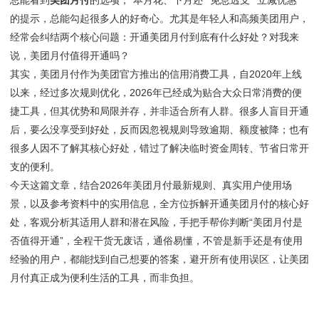
总能看到
美团月付
的选项，“本月花、下月还”“免息透支”“立减优惠”
的提示，总能勾起很多人的好奇心。尤其是年轻人和高频美团用户，
经常会纠结两个核心问题：开通美团月付到底有什么好处？对我来
说，美团月付值得开通吗？
其实，美团月付作为美团官方推出的信用消费工具，自2020年上线
以来，经过多次规则优化，2026年已经成为贴合大众日常消费的便
捷工具，但其优势和局限并存，并非适合所有人群。很多人盲目开通
后，要么没享受到好处，反而因忽视规则导致逾期、额度被降；也有
很多人因不了解其核心好处，错过了解决临时资金周转、节省日常开
支的便利。
今天这篇文章，结合2026年美团月付最新规则、真实用户使用场
景，以及参考资料中的实用信息，全方位拆解开通美团月付的核心好
处，客观分析其适用人群和潜在风险，手把手帮你判断“美团月付是
否值得开通”，全程干货无废话，通俗易懂，不管是新手还是有使用
经验的用户，都能找到自己想要的答案，避开所有使用误区，让美团
月付真正成为便利生活的工具，而非负担。