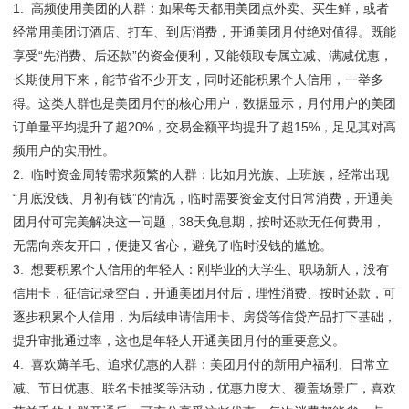
1. 高频使用美团的人群：如果每天都用美团点外卖、买生鲜，或者
经常用美团订酒店、打车、到店消费，开通美团月付绝对值得。既能
享受“先消费、后还款”的资金便利，又能领取专属立减、满减优惠，
长期使用下来，能节省不少开支，同时还能积累个人信用，一举多
得。这类人群也是美团月付的核心用户，数据显示，月付用户的美团
订单量平均提升了超20%，交易金额平均提升了超15%，足见其对高
频用户的实用性。
2. 临时资金周转需求频繁的人群：比如月光族、上班族，经常出现
“月底没钱、月初有钱”的情况，临时需要资金支付日常消费，开通美
团月付可完美解决这一问题，38天免息期，按时还款无任何费用，
无需向亲友开口，便捷又省心，避免了临时没钱的尴尬。
3. 想要积累个人信用的年轻人：刚毕业的大学生、职场新人，没有
信用卡，征信记录空白，开通美团月付后，理性消费、按时还款，可
逐步积累个人信用，为后续申请信用卡、房贷等信贷产品打下基础，
提升审批通过率，这也是年轻人开通美团月付的重要意义。
4. 喜欢薅羊毛、追求优惠的人群：美团月付的新用户福利、日常立
减、节日优惠、联名卡抽奖等活动，优惠力度大、覆盖场景广，喜欢