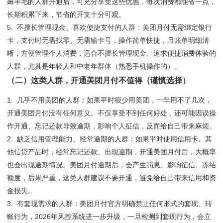
薅羊毛的人群开通后，可充分享受这些优惠，每次消费都能省一点，
长期积累下来，节省的开支十分可观。
5. 不擅长管理现金、喜欢便捷支付的人群：美团月付无需绑定银行
卡，支付时无需找零、无需输卡号，操作简单快捷，且账单明细清
晰，方便管理个人消费，适合不擅长管理现金、追求便捷消费体验的
人群，尤其是年轻人和中老年群体（熟悉手机操作的）。
（二）这类人群，开通美团月付不值得（谨慎选择）
1. 几乎不用美团的人群：如果平时很少用美团，一年用不了几次，
开通美团月付没有任何意义。不仅享受不到任何好处，还可能因误操
作开通、忘记还款导致逾期，影响个人征信，反而给自己带来麻烦。
2. 缺乏信用管理能力、经常逾期的人群：如果平时使用信用卡、其
他信贷产品时，经常忘记还款、出现逾期，开通美团月付后，大概率
也会出现逾期情况。美团月付逾期后，会产生罚息、影响征信、冻结
额度，后果严重，这类人群建议不要开通，避免给自己带来信用和资
金损失。
3. 有套现需求的人群：美团月付官方明确禁止任何形式的套现、转
账行为，2026年风控系统进一步升级，一旦检测到套现行为，会立