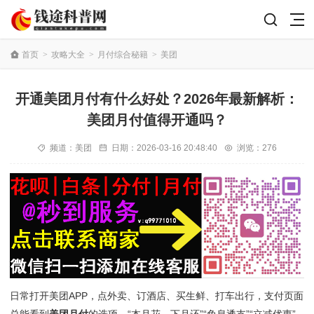
首页
>
攻略大全
>
月付综合秘籍
>
美团
开通美团月付有什么好处？2026年最新解析：
美团月付值得开通吗？
频道：
美团
日期：
2026-03-16 20:48:40
浏览：276
日常打开美团APP，点外卖、订酒店、买生鲜、打车出行，支付页面