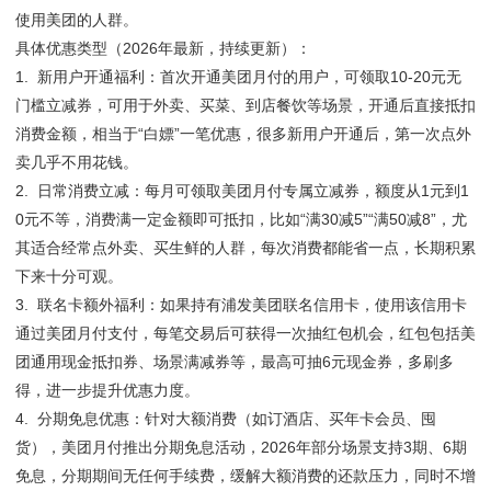
使用美团的人群。
具体优惠类型（2026年最新，持续更新）：
1. 新用户开通福利：首次开通美团月付的用户，可领取10-20元无
门槛立减券，可用于外卖、买菜、到店餐饮等场景，开通后直接抵扣
消费金额，相当于“白嫖”一笔优惠，很多新用户开通后，第一次点外
卖几乎不用花钱。
2. 日常消费立减：每月可领取美团月付专属立减券，额度从1元到1
0元不等，消费满一定金额即可抵扣，比如“满30减5”“满50减8”，尤
其适合经常点外卖、买生鲜的人群，每次消费都能省一点，长期积累
下来十分可观。
3. 联名卡额外福利：如果持有浦发美团联名信用卡，使用该信用卡
通过美团月付支付，每笔交易后可获得一次抽红包机会，红包包括美
团通用现金抵扣券、场景满减券等，最高可抽6元现金券，多刷多
得，进一步提升优惠力度。
4. 分期免息优惠：针对大额消费（如订酒店、买年卡会员、囤
货），美团月付推出分期免息活动，2026年部分场景支持3期、6期
免息，分期期间无任何手续费，缓解大额消费的还款压力，同时不增