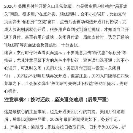
2026年美团月付的开通入口非常隐蔽，也是很多用户吐槽的“易开难
关”问题。很多用户在点外卖、领优惠时，会不小心误开，比如支付
页面弹出“领积分”“立减”窗口，点击后会自动勾选开通月付协议，完
成人脸识别后就会开通，很多用户直到收到逾期提醒，才知道自己开
通了月付。甚至有用户反映，关闭月付后，后续支付时，诱导开通的
“领优惠”等页面还会反复跳出，十分困扰。
建议：支付时仔细查看页面提示，不要随意点击“领优惠”“领积分”等
按钮，尤其注意屏幕下方的灰色小字协议，避免误勾选开通；若不小
心误开，可及时关闭（关闭方法：美团月付页面→设置→关闭月
付），关闭后不影响后续再次开通，但需注意，关闭入口隐藏在四级
菜单之下，且会多次弹出“关闭后将失去以下权益”等劝阻提示，需耐
心操作。
注意事项2：按时还款，坚决避免逾期（后果严重）
这是最核心的注意事项，也是开通美团月付的前提。美团月付逾期
后，后果比想象中严重，2026年最新逾期规则如下，务必牢记：
1. 产生罚息：逾期后，系统会按日收取罚息，日利率为0.05%，折