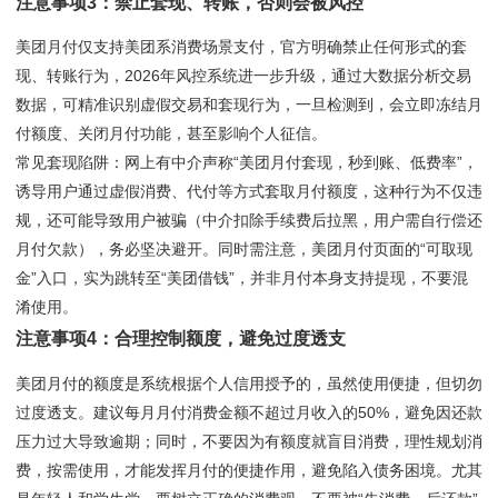
注意事项3：禁止套现、转账，否则会被风控
美团月付仅支持美团系消费场景支付，官方明确禁止任何形式的套
现、转账行为，2026年风控系统进一步升级，通过大数据分析交易
数据，可精准识别虚假交易和套现行为，一旦检测到，会立即冻结月
付额度、关闭月付功能，甚至影响个人征信。
常见套现陷阱：网上有中介声称“美团月付套现，秒到账、低费率”，
诱导用户通过虚假消费、代付等方式套取月付额度，这种行为不仅违
规，还可能导致用户被骗（中介扣除手续费后拉黑，用户需自行偿还
月付欠款），务必坚决避开。同时需注意，美团月付页面的“可取现
金”入口，实为跳转至“美团借钱”，并非月付本身支持提现，不要混
淆使用。
注意事项4：合理控制额度，避免过度透支
美团月付的额度是系统根据个人信用授予的，虽然使用便捷，但切勿
过度透支。建议每月月付消费金额不超过月收入的50%，避免因还款
压力过大导致逾期；同时，不要因为有额度就盲目消费，理性规划消
费，按需使用，才能发挥月付的便捷作用，避免陷入债务困境。尤其