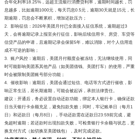
合年化利率18.25%，远超主流银行消费贷利率，逾期时间越长，罚
息越多，比如逾期1000元，每天罚息0.5元，逾期30天就是15元，长
期逾期，罚息会不断累积，增加还款压力；
2. 影响征信：2026年美团月付已全面接入征信系统，逾期超过3
天，会将逾期记录上报至央行征信，影响后续信用卡、房贷、车贷等
信贷产品的申请，且逾期记录会保留5年，难以消除，对个人信用造
成不可逆的影响；
3. 账户风控：逾期后，美团月付额度会被冻结，无法继续使用，同
时可能影响美团系其他产品（如美团借钱、美团打车）的使用，严重
时会被限制美团账号部分功能；
4. 催收影响：逾期后，美团会通过短信、电话等方式进行催收，影
响正常生活，若长期逾期，可能会被起诉，承担法律责任。
建议：开通后，务必设置自动还款功能，绑定本人银行卡，确保还款
日当天银行卡余额充足，避免扣款失败；同时，牢记账单日（每月1
日）和还款日（每月8日），手动还款需在还款日23:59前完成，避
免超时逾期；若还款时出现扣款失败，可检查银行卡余额与状态，更
换支付方式（如切换至美团钱包），及时完成还款。