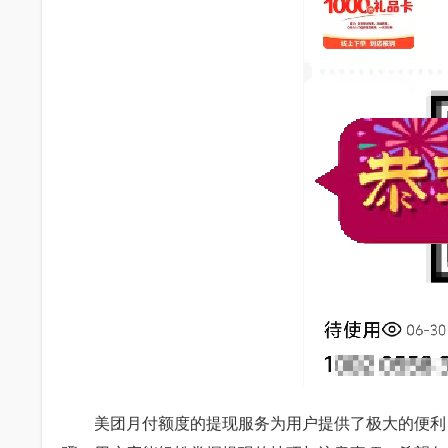
美团月付额度的提现服务为用户提供了极大的便利