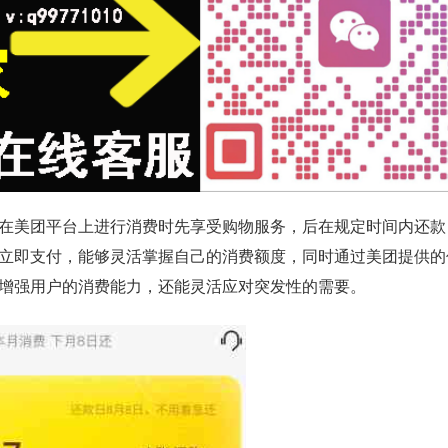
在美团平台上进行消费时先享受购物服务，后在规定时间内还款
立即支付，能够灵活掌握自己的消费额度，同时通过美团提供的
增强用户的消费能力，还能灵活应对突发性的需要。