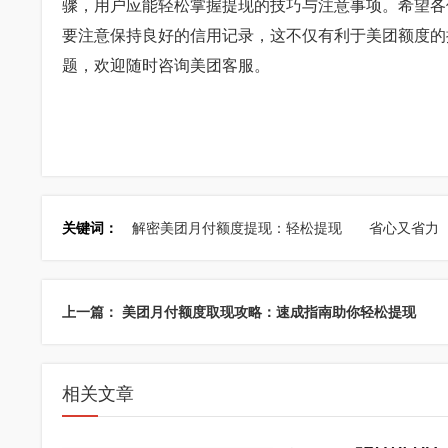
骤，用户应能轻松掌握提现的技巧与注意事项。希望各
要注意保持良好的信用记录，这不仅有利于美团额度的
题，欢迎随时咨询美团客服。
关键词：
解密美团月付额度提现：轻松提现
省心又省力
上一篇： 美团月付额度取现攻略：速成指南助你轻松提现
相关文章