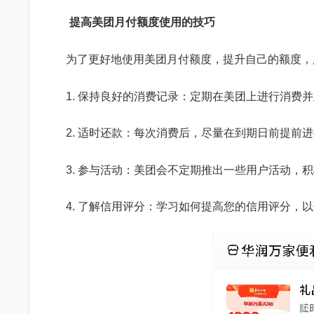
提高美团月付额度使用的技巧
为了更好地使用美团月付额度，提升自己的额度，
1. 保持良好的消费记录：定期在美团上进行消费
2. 适时还款：每次消费后，尽量在到期日前提前
3. 参与活动：美团会不定期推出一些用户活动
4. 了解信用评分：学习如何提高您的信用评分，