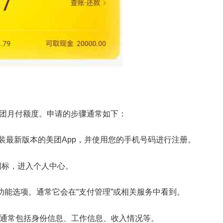
团月付额度。申请的步骤通常如下：
安装最新版本的美团App，并使用您的手机号码进行注册。
”图标，进入个人中心。
”功能选项。通常它会在“支付管理”或相关服务中看到。
，通常包括身份信息、工作信息、收入情况等。