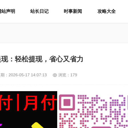
网站声明
站长日记
时事新闻
攻略大全
提现：轻松提现，省心又省力
日期：
2026-05-17 14:07:13
浏览：179