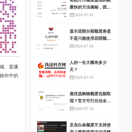
美团月付额度提现到账
最快的方法揭秘，团购
核销提现秒到账
2026-07-16
显示花呗分期额度劵是
不是只能使用花呗额度
分期才能使用？提现过
2026-07-16
程详解
人的一生大概有多少
城、直播
天？
操作中的
2026-07-15
鹿优选购物额度也能取
现？官方可行办法全解
析
2026-07-15
京东白条额度不支持使