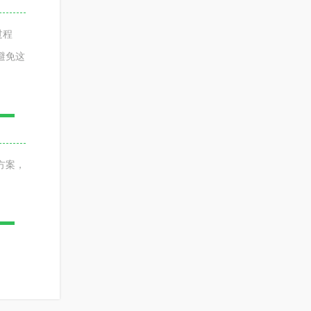
过程
避免这
方案，