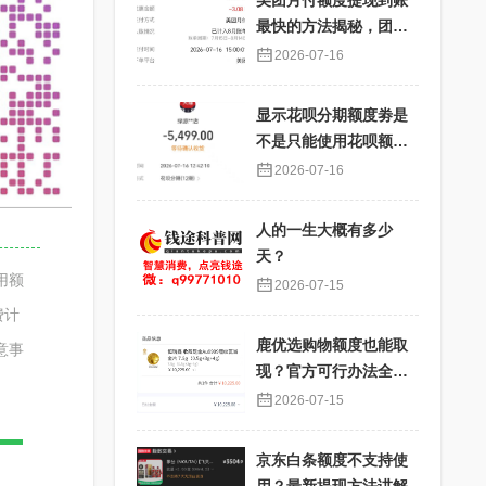
美团月付额度提现到账
最快的方法揭秘，团购
核销提现秒到账
2026-07-16
显示花呗分期额度劵是
不是只能使用花呗额度
分期才能使用？提现过
2026-07-16
程详解
人的一生大概有多少
天？
用额
2026-07-15
费计
鹿优选购物额度也能取
意事
现？官方可行办法全解
析
2026-07-15
京东白条额度不支持使