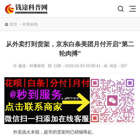
首页
>
时事新闻
从外卖打到货架，京东白条美团月付开启“第二
轮肉搏”
频道：
时事新闻
日期：
2026-02-03 20:08:41
浏览：307
外卖战火未熄，超市的货架间已硝烟再起。