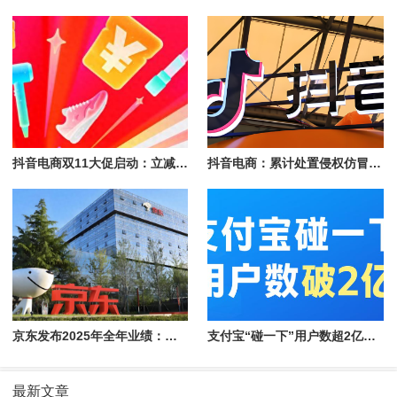
抖音电商双11大促启动：立减、直降叠加消费券，商家享免佣等政策
抖音电商：累计处置侵权仿冒达人账号1.1万个，处置仿冒带货商品超6700个
京东发布2025年全年业绩：实现收入用户双位数增长
支付宝“碰一下”用户数超2亿！拿下1亿新用户速度快1倍
最新文章