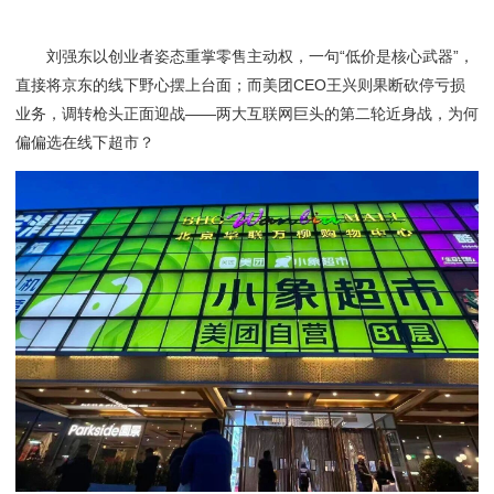
刘强东以创业者姿态重掌零售主动权，一句“低价是核心武器”，
直接将京东的线下野心摆上台面；而美团CEO王兴则果断砍停亏损
业务，调转枪头正面迎战——两大互联网巨头的第二轮近身战，为何
偏偏选在线下超市？