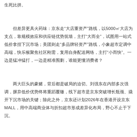
生死比拼。
但差异更具火药味：京东走“大店重资产”路线，以5000㎡大店为
支点，靠规模效应和供应链优势筑墙，主打“大而全”，试图用一站式
低价拿捏下沉市场；美团则走“多品牌轻资产”路线，小象超市定调中
高端，快乐猴聚焦社区刚需，复用自身配送网络，主打“小而快”。一
边是猛冲猛打，一边是精准围剿，谁能更懂消费者？
两大巨头的豪赌，背后都是破局的迫切。刘强东在内部多次强
调，摒弃低价优势终将重蹈覆辙，线下超市是京东突破增长瓶颈、撬
开下沉市场的关键；除此之外，京东还计划2026年在香港开设京东
MALL，用中高端商业体与折扣超市形成差异化布局，野心不止于下
沉。