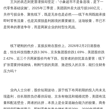
王兴的表态则更显谨慎却坚定：“小象超市不是备选项，是下一
代零售基础设施”。2025年三季度，美团因外卖大战亏损160亿元，
关停亏损业务、聚焦线下，既是无奈也是必然——线下布局既能承接
即时零售流量，也是其摆脱盈利困境的重要赌注。这场较量，早已不
是简单的赛道争夺，而是两家企业的转型生死战。
线下硬刚的代价，直接反映在股价上。2026年2月2日港股收
盘，恒生科技指数大跌3.36%，京东集团股价跌1.69%，美团股价跌
2.42%，近三个月两家股价均有下跌。投资者的担忧直击要害：线下
扩张需要持续烧钱，刚刚亏损的美团、激进投入的京东，能扛住财务
压力吗？
业内人士分析，股价短期波动，源于线下布局初期的投入尚未兑
现盈利，但长期胜负仍看供应链。京东有物流和规模优势，美团有流
量和配送壁垒，两者的比拼，本质上是全渠道融合能力的较量。商务
部研究院数据显示，即时零售年复合增长率超20%，2030年规模将