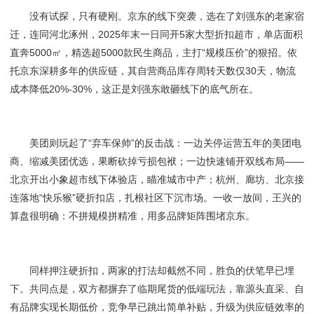
没有试探，只有硬刚。京东的线下突袭，选在了刘强东的老家宿
迁，连同河北涿州，2025年末一日同开5家大型折扣超市，单店面积
直奔5000㎡，精选超5000款民生商品，主打“规模压价”的狠招。依
托京东深耕多年的供应链，其自营商品库存周转天数仅30天，物流
成本降低20%-30%，这正是刘强东敢砸线下的底气所在。
美团则玩起了“弃车保帅”的反击战：一边关停运营五年的美团电
商、缩减美团优选，果断砍掉亏损包袱；一边快速铺开双线布局——
北京开出小象超市线下体验店，瞄准城市中产；杭州、廊坊、北京接
连落地“快乐猴”硬折扣店，扎根社区下沉市场。一收一放间，王兴的
算盘很明确：不拼规模拼精准，用多品牌矩阵围堵京东。
同样押注硬折扣，两家的打法却截然不同，胜负的伏笔早已埋
下。共同点是，双方都摒弃了临期尾货的低端玩法，靠源头直采、自
有品牌实现长期低价，竞争早已跳出简单补贴，升级为供应链效率的