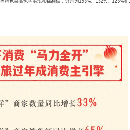
等特色菜品也均实现涨幅翻倍，分别为153%、132%、123%和1