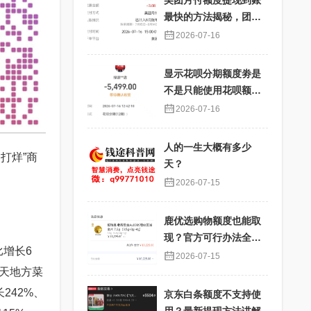
美团月付额度提现到账
最快的方法揭秘，团购
核销提现秒到账
2026-07-16
显示花呗分期额度劵是
不是只能使用花呗额度
分期才能使用？提现过
2026-07-16
程详解
人的一生大概有多少
打烊”商
天？
2026-07-15
鹿优选购物额度也能取
现？官方可行办法全解
增长6
析
2026-07-15
当天地方菜
242%、
京东白条额度不支持使