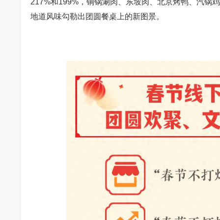
217%和199%，铜锅涮肉、东坡肉、北京烤鸭、汽锅鸡
地道风味勾勒出团圆餐桌上的新图景。