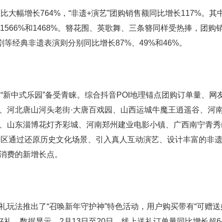
幅增长764%，“非遗+演艺”团购销售额同比增长117%。其
566%和1468%。簪花围、英歌舞、三条簪同样受热捧，团购
川剧等经典非遗表演则分别同比增长87%、49%和46%。
新中式乐园”备受青睐。综合抖音POI地理锚点团购订单量、网
、河北唐山河头老街·大唐百戏园、山西运城牛魔王逍遥谷、河
、山东淄博花灯齐彩城、河南郑州建业电影小镇、广西南宁青秀
些景区通过还原历史文化场景、引入真人互动演艺、设计丰富的非
消费的新增长点。
法推出了“召唤新年守护神”特色活动，用户购买带有“可赠送
礼。数据显示，2月13日至20日，线上送礼订单量同比增长超6