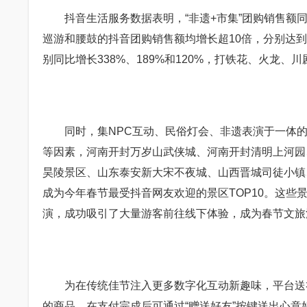
抖音生活服务数据表明，“非遗+市集”团购销售额同比大
巡游和腰鼓的抖音团购销售额均增长超10倍，分别达到1
别同比增长338%、189%和120%，打铁花、火龙、
同时，集NPC互动、民俗灯会、非遗表演于一体的“
等因素，河南开封万岁山武侠城、河南开封清明上河园
昊陵景区、山东泰安新大宋不夜城、山西晋城司徒小镇
成为今年春节最受抖音网友欢迎的景区TOP10。这
演，成功吸引了大量游客前往线下体验，成为春节文旅
为在传统佳节注入更多数字化互动新趣味，平台送礼玩
的商品，在支付完成后可通过“赠送好友”按键送出心意好