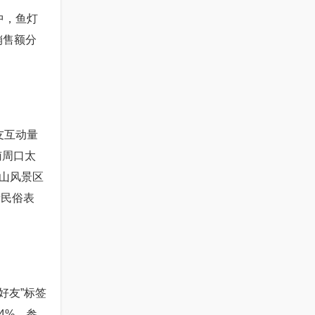
中，鱼灯
销售额分
友互动量
南周口太
山风景区
遗民俗表
好友”标签
4%，参