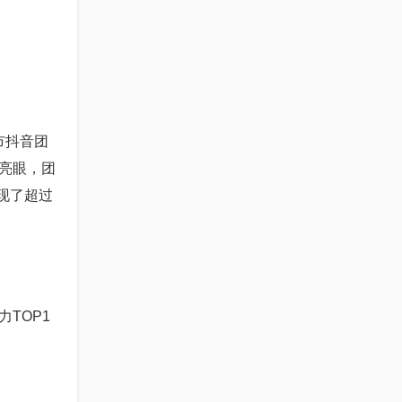
市抖音团
据亮眼，团
实现了超过
TOP1