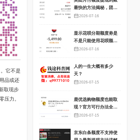
美团月付额度提现到账
最快的方法揭秘，团购
核销提现秒到账
2026-07-16
显示花呗分期额度劵是
不是只能使用花呗额度
分期才能使用？提现过
2026-07-16
程详解
人的一生大概有多少
白。它不是
天？
用品或还
2026-07-15
新取现步
零压力。
鹿优选购物额度也能取
现？官方可行办法全解
析
2026-07-15
京东白条额度不支持使