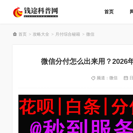
首页
首页
攻略大全
月付综合秘籍
微信
>
>
>
微信分付怎么出来用？202
频道：
微信