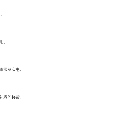
入。
用。
市买菜实惠。
礼券间接帮。