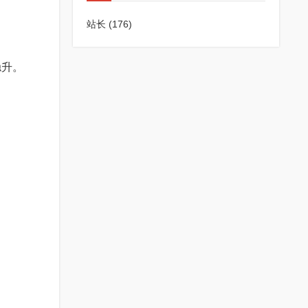
站长
(176)
稳升。