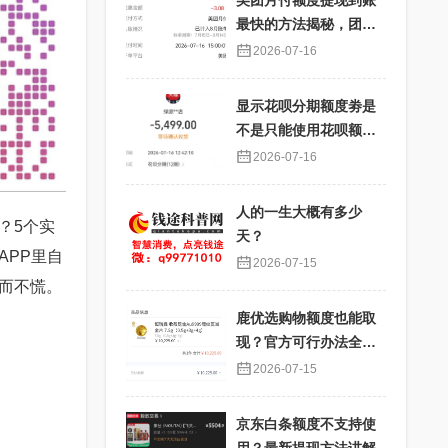
美团月付额度提现到账
最快的方法揭秘，团购
核销提现秒到账
2026-07-16
显示花呗分期额度劵是
不是只能使用花呗额度
分期才能使用？提现过
2026-07-16
程详解
人的一生大概有多少
？5个实
天？
APP里自
2026-07-15
而不慌。
鹿优选购物额度也能取
现？官方可行办法全解
析
2026-07-15
京东白条额度不支持使