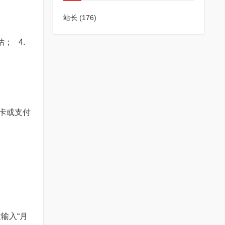
站长
(176)
； 4.
行卡或支付
栏输入“月