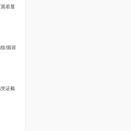
页面若显
纹/面容
易凭证截