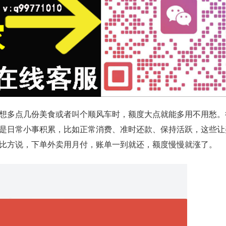
想多点几份美食或者叫个顺风车时，额度大点就能多用不用愁。
是日常小事积累，比如正常消费、准时还款、保持活跃，这些让
比方说，下单外卖用月付，账单一到就还，额度慢慢就涨了。