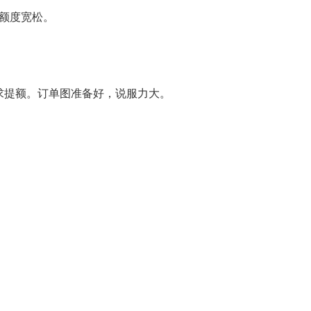
额度宽松。
，求提额。订单图准备好，说服力大。