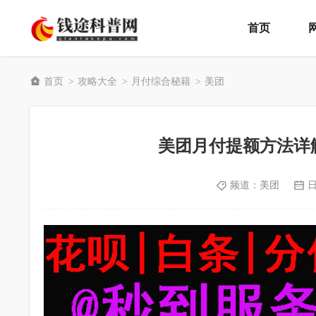
首页
首页
攻略大全
月付综合秘籍
美团
>
>
>
美团月付提额方法详
频道：
美团