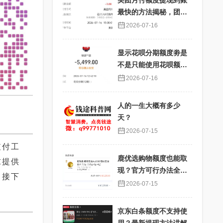
美团月付额度提现到账
最快的方法揭秘，团购
核销提现秒到账
2026-07-16
显示花呗分期额度劵是
不是只能使用花呗额度
分期才能使用？提现过
2026-07-16
程详解
人的一生大概有多少
天？
2026-07-15
支付工
鹿优选购物额度也能取
求提供
现？官方可行办法全解
。接下
析
2026-07-15
。
京东白条额度不支持使