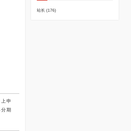
站长
(176)
台上申
将分期