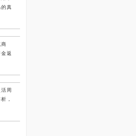
易的真
或商
资金返
灵活周
解析，