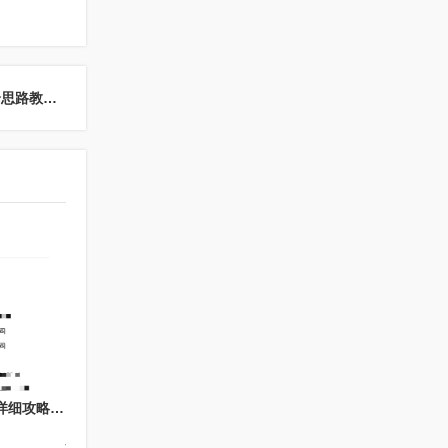
下一篇：2026微信分付分期额度取现方法是什么？三个思路教你微信分付取现，很多人都忽略了
微信分付如何秒回款：详细攻略与常见问题解答