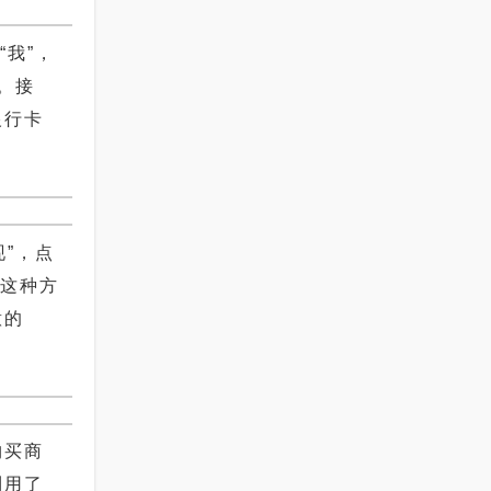
我”，
。接
银行卡
”，点
。这种方
意的
购买商
利用了