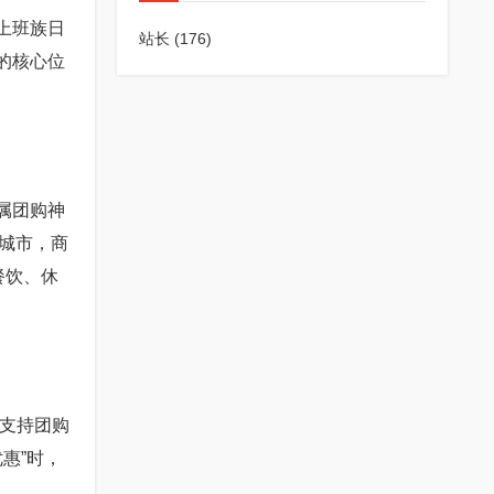
上班族日
站长
(176)
的核心位
属团购神
城市，商
餐饮、休
近支持团购
惠”时，