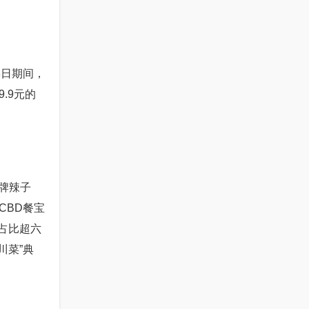
8日期间，
.9元的
牌辣子
CBD餐宝
店占比超六
川菜”典