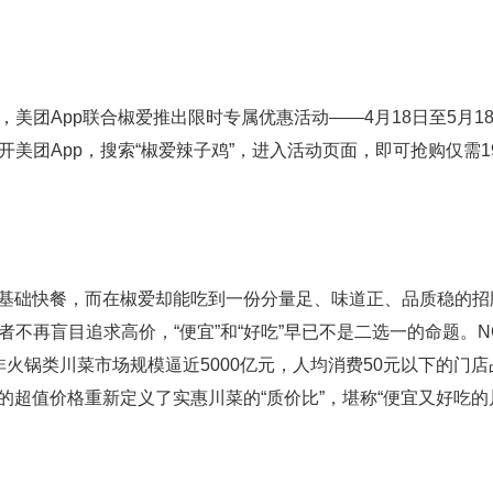
团App联合椒爱推出限时专属优惠活动——4月18日至5月1
团App，搜索“椒爱辣子鸡”，进入活动页面，即可抢购仅需19
基础快餐，而在椒爱却能吃到一份分量足、味道正、品质稳的招
不再盲目追求高价，“便宜”和“好吃”早已不是二选一的命题。N
年非火锅类川菜市场规模逼近5000亿元，人均消费50元以下的门
的超值价格重新定义了实惠川菜的“质价比”，堪称“便宜又好吃的