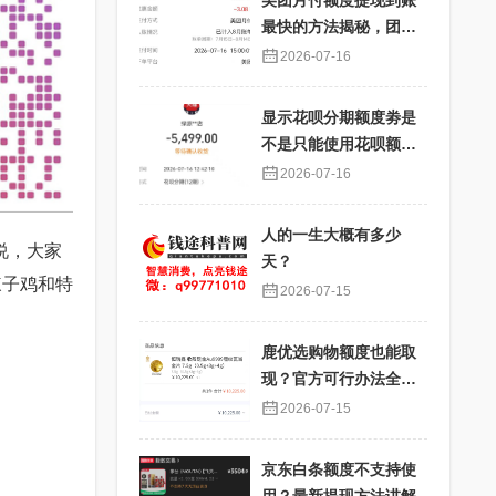
美团月付额度提现到账
最快的方法揭秘，团购
核销提现秒到账
2026-07-16
显示花呗分期额度劵是
不是只能使用花呗额度
分期才能使用？提现过
2026-07-16
程详解
人的一生大概有多少
说，大家
天？
辣子鸡和特
2026-07-15
鹿优选购物额度也能取
现？官方可行办法全解
析
2026-07-15
京东白条额度不支持使