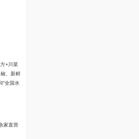
方+川菜
辣椒、新鲜
和“全国水
余家直营