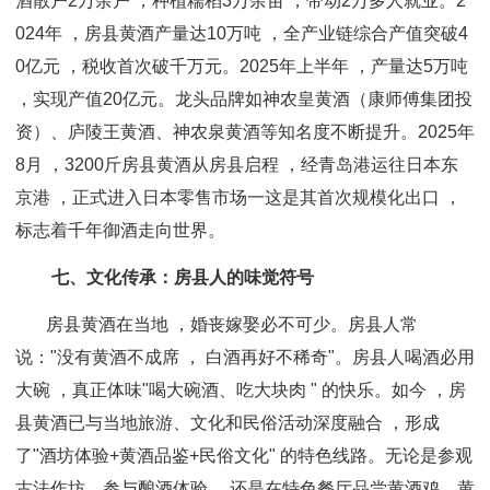
酒散户2万余户 ，种植糯稻3万余亩 ，带动2万多人就业。
2
024年 ，房县黄酒产量达10万吨 ，全产业链综合产值突破4
0亿元 ，税收首次破千万元。2025年上半年 ，产量达5万吨
，实现产值20亿元。龙头品牌如神农皇黄酒（康师傅集团投
资）、庐陵王黄酒、神农泉黄酒等知名度不断提升。
2025年
8月 ，3200斤房县黄酒从房县启程 ，经青岛港运往日本东
京港 ，正式进入日本零售市场一这是其首次规模化出口 ，
标志着千年御酒走向世界。
七、文化传承：房县人的味觉符号
房县黄酒在当地 ，婚丧嫁娶必不可少。房县人常
说："没有黄酒不成席 ， 白酒再好不稀奇"。房县人喝酒必用
大碗 ，真正体味"喝大碗酒、吃大块肉 " 的快乐。
如今 ，房
县黄酒已与当地旅游、文化和民俗活动深度融合 ，形成
了"酒坊体验+黄酒品鉴+民俗文
化" 的特色线路。无论是参观
古法作坊、参与酿酒体验 ，还是在特色餐厅品尝黄酒鸡、黄