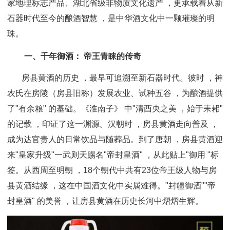
家地理标志产品、湖北省级非物质文化遗产 ，更承载着从新
石器时代至今的酿酒智慧 ，是中华酒文化中一颗璀璨的明
珠。
一、千年御酒： 帝王青睐的传奇
房县黄酒的历史 ，最早可追溯至新石器时代。彼时 ，神
农氏在房陵（房县旧称）发展农业、试种五谷 ，为酿酒提供
了"有余粮" 的基础。《淮南子》 中"清酉央之美 ，始于耒耜"
的记载 ，印证了这一渊源。
汉朝时 ，房县黄酒走向普及 ，
成为达官贵人的日常饮品与随葬品。到了唐朝 ，房县黄酒迎
来"皇家升级"一武则天赐名"帝封皇酒" ，从此贴上"御用 "标
签。从西周至明朝 ，18个朝代中共有23位帝王级人物与房
县黄酒结缘 ，这在中国酒文化中实属难得。
"封疆御酒""帝
封皇酒" 的美誉 ，让房县黄酒在历史长河中熠熠生辉。