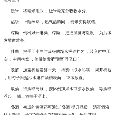
浸米：将糯米泡胀 ，让米粒充分吸收水分。
蒸饭：上甑蒸熟 ，热气蒸腾间 ，糯米变得软糯。
晾糜：倒出摊开淋糜、晾糜 ，把控温度与湿度 ，为后续
发酵做准备。
拌曲：把手工小曲与晾好的糯米搓碎拌匀 ，装入缸中压
实 ，中间掏窝 ，仿佛给发酵预留"呼吸口 "。
发酵：加盖棉被发酵一天 ，待窝中洑水沁满 ，揭开棉被
，用勺子舀起洑水淋在酒糟表面 ，继续放置。
取酒：待酒糟离缸 ，按比例加温水或凉水投酒 ，等酒糟
浮起 ，插上酒抽子沥出。
叠酒：初成的黄酒还可通过"叠酒"提升品质 ，清亮酒液
移入新坛 ，余下"酒娘子 "还能发面做馍 ，物尽其用。