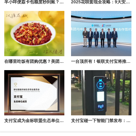
羊小咩便荔卡包额度秒到账？揭秘快速提现的真相与优势
2025花呗套现全攻略：9大安全方法+风控破解实战指南
在哪里吃饭有团购优惠？美团App搜“椒爱辣子鸡”19.9元开抢
一台顶所有！银联支付宝将推出全能支付新设备
支付宝成为金标联盟生态单位成员，已有26款应用加入
支付宝碰一下智能门禁发布：可互动、会说话、能发红包