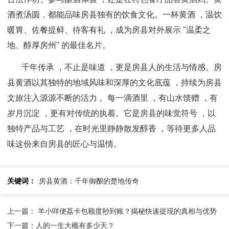
酒煮汤圆，都能品味房县独有的饮食文化。
一杯黄酒 ，温饮
暖胃、佐餐提鲜、待客有礼 ，成为房县对外展⽰ "温柔之
地、醇厚房州" 的最佳名片。
千年传承 ，不止是味道 ，更是房县人的生活与情感。房
县黄酒以其独特的地域风味和深厚的文化底蕴 ，持续为房县
文旅注入源源不断的活力 。每一滴酒里 ，有山水馈赠 ，有
岁月沉淀 ，更有对传统的执着。
它是房县的味觉符号 ，以
独特产品与工艺 ，在时光里静静散发醇香 ，等待更多人品
味这份来自房县的匠心与温情。
关键词：
房县黄酒：千年御酿的楚地传奇
上一篇： 羊小咩便荔卡包额度秒到账？揭秘快速提现的真相与优势
下一篇：人的一生大概有多少天？