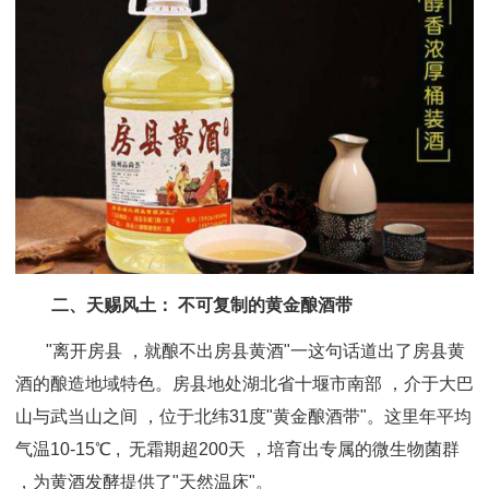
二、天赐风土： 不可复制的黄金酿酒带
"离开房县 ，就酿不出房县黄酒"一这句话道出了房县黄
酒的酿造地域特色。
房县地处湖北省十堰市南部 ，介于大巴
山与武当山之间 ，位于北纬31度"黄金酿酒带"。这里年平均
气温10-15℃ , 无霜期超200天 ，培育出专属的微生物菌群
，为黄酒发酵提供了"天然温床"。