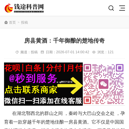
首页
>
投稿
房县黄酒：千年御酿的楚地传奇
频道：
投稿
日期：
2026-07-01 14:00:42
浏览：121
在湖北鄂西北的群山之间 ，秦岭与大巴山交会之处 ，孕
育着一款穿越千年的楚地佳酿一房县黄酒。它不仅是中国国