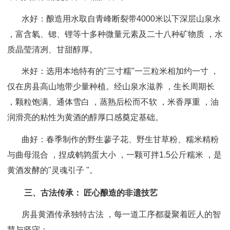
水好：酿造用水取自青峰断裂带4000米以下深层山泉水
，富含氡、锶、锂等十多种微量元素及二十八种矿物质 ，水
质晶莹清冽、甘甜醇厚。
米好：选用本地特有的"三寸糯"一三粒米相加约一寸 ，
仅在房县高山地带少量种植。经山泉水滋养 ，生长周期长
，颗粒饱满、通体雪白 ，蒸熟后松而不软 ，米香厚重 ，油
润滑亮的粘性为黄酒的醇厚口感奠定基础。
曲好：春季制作的野生蓼子花、野生甘草粉、糯米精粉
与曲母混合 ，捏成鹌鹑蛋大小 ，一颗可拌1.5公斤糯米 ，是
黄酒发酵的"灵魂引子 "。
三、古法传承： 匠心酿造的非遗技艺
房县黄酒传承独特古法 ，每一道工序都凝聚着匠人的智
慧与坚守：