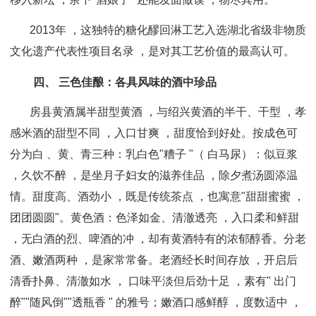
2013年 ，这独特的糖化醪回淋工艺入选湖北省级非物质
文化遗产代表性项目名录 ，是对其工艺价值的最高认可。
四、 三色佳酿：各具风味的酒中珍品
房县黄酒属半甜型黄酒 ，与绍兴黄酒的半干、干型 ，孝
感米酒的甜型不同 ，入口甘爽 ，甜度恰到好处。按成色可
分为白 、黄、青三种：
乳白色"糟子 "（ 白马尿）：似豆浆
，久饮不醉 ，是坐月子妇女的滋养佳品 ，除夕煮汤圆添温
情。甜度高、酒劲小 ，既是传统茶点 ，也寓意"甜甜蜜蜜 ，
团团圆圆"。
黄色酒：色泽如金、清澈透亮 ，入口柔和鲜甜
，无白酒的烈、啤酒的冲 ，却有黄酒特有的浓郁醇
香。分老
酒、嫩酒两种 ，是家常常备。老酒经长时间存放 ，开启后
清香扑鼻、清澈如水 ， 口味平淡但后劲十足 ，素有" 出门
醉""随风倒""透瓶香 " 的雅号；嫩酒口感鲜醇 ，度数适中 ，