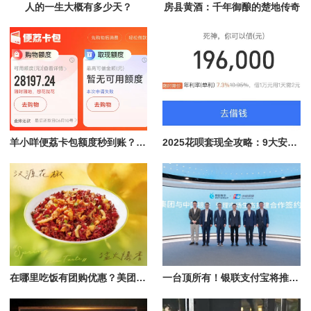
人的一生大概有多少天？
房县黄酒：千年御酿的楚地传奇
羊小咩便荔卡包额度秒到账？揭秘快速提现的真相与优势
2025花呗套现全攻略：9大安全方法+风控破解实战指南
在哪里吃饭有团购优惠？美团App搜“椒爱辣子鸡”19.9元开抢
一台顶所有！银联支付宝将推出全能支付新设备